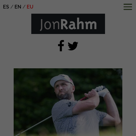
ES
EN
EU