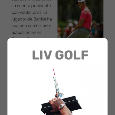
su cuenta pendiente
con Valderrama. El
jugador de Barrika ha
cuajado una brillante
actuación en el
Estrella Damm
Andalucía Masters
que ha terminado
este domingo en el
recorrido de Sotogrande.
Rahm, una semana más, ha estado peleando
por la victoria hasta el final, saliendo en el
partido estelar el domingo junto a un imparable
Christiaan Bezuidenhout, ganador a la postre
del torneo.
Jon comenzó con pasó firme el torneo,