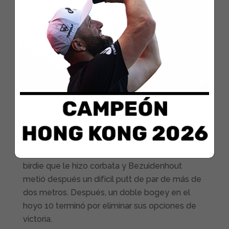
rubricando una gran ronda por la tarde el
jueves. Sufrió más el viernes, pero se repuso el
sábado con una ronda de golf extraordinaria
para colarse en el último partido del domingo,
eso sí, a cinco golpes de Bezuidenhout.
El golfista vasco sabía que necesitaba una
machada en la última ronda para ganar y bien
que lo intentó con el apoyo y el cariño
incondicional del público de Valderrama. Llegó
a ponerse a tres golpes y vivió un momento
clave en el hoyo 8. Tiró un magnífico putt de
birdie que le hizo corbata y Bezuidenhout
metió después un difícil putt de par de más de
dos metros. Después, un doble bogey en el
hoyo 10 terminó por eliminar sus opciones de
victoria.