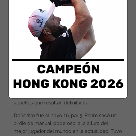
Los putts de Jon empezaron a limar bordes.
Todo lo que entraba los dos primeros días y
medio, de pronto, dejó de hacerlo. Thompson
llegó empatarle en el liderato a falta de cinco
hoyos y por detrás venía apretando una
manada de lobos, entre los que estaban Chris
Kirk y Xander Schauffele.
Rahm aguantó mientras los putts se resistían.
Salvó en el 14 una situación muy delicada, con
Thompson pateando para birdie desde tres
metros, no entró, y él salvando un gran par, de
aquellos que resultan definitivos.
Definitivo fue el hoyo 16, par 5. Rahm sacó un
birdie de manual, poderoso, a la altura del
mejor jugador del mundo en la actualidad. Tuvo