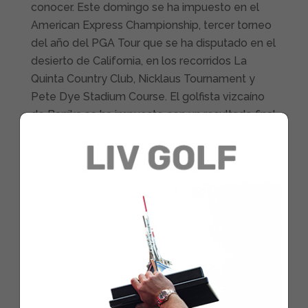
conocer. Este domingo se ha impuesto en el
American Express Championship, tercer torneo
del año del PGA Tour que se ha disputado en el
desierto de California, en los recorridos La
Quinta Country Club, Nicklaus Tournament y
Pete Dye Stadium Course. El golfista vizcaíno
de Barrika se ha impuesto con un resultado final
de -27, impresionante, con cuatro vueltas de
64, 64, 65 y 68 golpes. Estratosférico.
Rahm se impuso tras una lucha encarnizada
con un novato del circuito americano que
apunta unas maneras soberbias, no olviden su
nombre, Davis Thompson. El español se fajó
como un jabato en una ronda final de nervios y
angustia. Empezó con muchos bríos Jon,
tratando de imponer si ley desde el principio,
pero el joven norteamericano no se achantó.