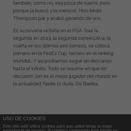
también, cómo no, esa pizca de suerte, pero
porque la buscó y la mereció. Hizo birdie,
Thompson par y acabó ganando de uno.
Es su novena victoria en el PGA Tour, la
segunda en 2023, la segunda consecutiva, la
cuarta en los últimos seis torneos, se coloca
primero en la FedEx Cup, tercero en el ranking
mundial… Y así podríamos seguir sin descanso
hasta el infinito. Todo se resume en que sin
discusión Jon es el mejor jugador del mundo en
la actualidad. Nadie lo duda. De Barrika.
USO DE COOKIES
Este sitio web utiliza cookies para que usted tenga la mejor
experiencia de usuario. Si continúa navegando está dando su