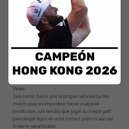
octavos el primero de cada grupo.
Rahm ha quedado encuadrado en el grupo
séptimo, junto a Sergio García, Shane Lowry y
Kevin Chappell. Se trata de un cuarteto muy
duro, con experiencia, calidad y buenos
resultados en el match play. La empresa de
pasar a octavos se antoja dura, aunque nada
que vaya a intimidar a Jon a estas alturas del
camino. Al fin y al cabo, el único que ha ganado
este año en el PGA Tour de los cuatro es el
propio Rahm cuando se impuso en Torrey
Pines.
Sea como fuere, por la propia naturaleza del
match play es imposible hacer cualquier
predicción. Jon tendrá que jugar su mejor golf
para llegar lejos en este torneo, pero ni aún así
lo tiene garantizado.