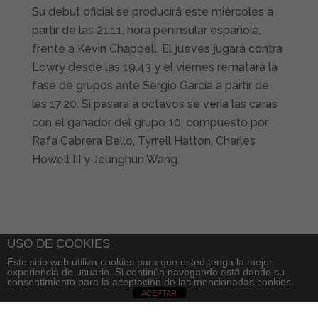
Su debut oficial se producirá este miércoles a
partir de las 21.11, hora peninsular española,
frente a Kevin Chappell. El jueves jugará contra
Lowry desde las 19.43 y el viernes rematará la
fase de grupos ante Sergio García a partir de
las 17.20. Si pasara a octavos se vería las caras
con el ganador del grupo 10, compuesto por
Rafa Cabrera Bello, Tyrrell Hatton, Charles
Howell III y Jeunghun Wang.
USO DE COOKIES
Este sitio web utiliza cookies para que usted tenga la mejor
experiencia de usuario. Si continúa navegando está dando su
consentimiento para la aceptación de las mencionadas cookies.
ACEPTAR