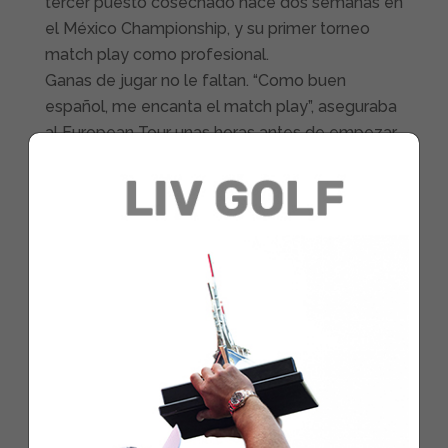
tercer puesto cosechado hace dos semanas en
el México Championship, y su primer torneo
match play como profesional.
Ganas de jugar no le faltan. “Como buen
español, me encanta el match play”, aseguraba
al European Tour unas horas antes de empezar
la acción. A Jon le encanta este formato y ya ha
demostrado en mucha ocasiones a lo largo de
su carrera amateur que se le da realmente bien.
El torneo se disputa en el recorrido Austin
Country Club de Texas y tiene un formato
peculiar. Hace tres años se cambió el tradicional
enfrentamiento directo al estilo de la Copa del
Rey de fútbol para implantar un sistema más
parecido a la Liga de Campeones. Es decir, el
torneo tiene una fase previa de grupos y
después es eliminatoria directa desde octavos
de final hasta levantar el título. Sólo pasa a