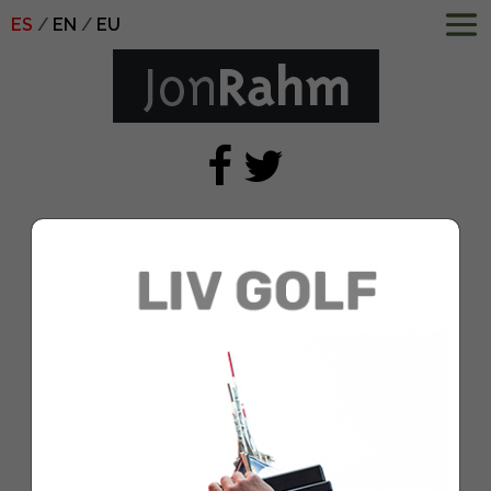
ES
EN
EU
Rahm (6)
Feb 4, 2019