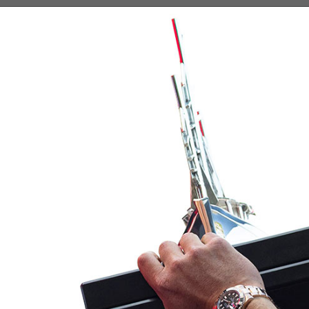
CALENDARIO
PALMARÉS
GALERÍA
BLOG
CONTACTO
thew